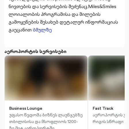
ნივთების და სერვისების შეძენაც.Miles&Smiles
ლოიალობის პროგრამისა და მილების
გამოყენების შესახებ დეტალურ ინფორმაციას
გაეცანით
ბმულზე
აეროპორტის სერვისები
50%-იანი ფასდაკლება თბილისის, ბათუმის,
Business Lounge
Fast Track
ქუთაისის, ბერილინის, მიუნჰენის, პარიზის,
უფასო წვდომა ბიზნეს ლაუნჯებზე
აეროპორტის უ
ლონდონის*, პრაღის, ციურიხის, მადრიდის,
თბილისისა და მსოფლიოს 1200-
რიგის სწრაფი გ
ბარსელონის**, ბაქოს, ამსტერდამის და ათენის
აეროპორტამდე ან აეროპორტიდან
ზე მეტ აეროპორტში