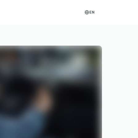
EN
globe-
outlined