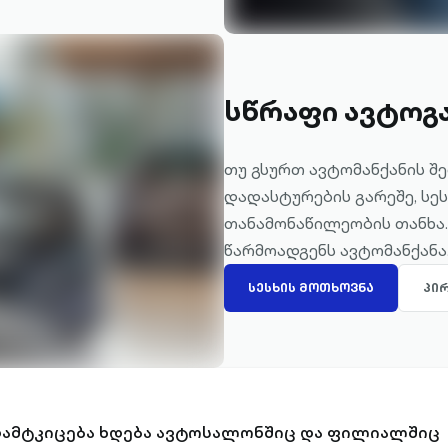
სწრაფი ავტოგ
თუ გსურთ ავტომანქანის შ
დადასტურების გარეშე, სე
თანამონაწილეობის თანხა
წარმოადგენს ავტომანქანა
ᲡᲔᲡᲮᲘᲡ ᲛᲝᲗᲮᲝᲕᲜᲐ
ᲞᲘ
დამტკიცება ხდება ავტოსალონშიც და ფილიალშიც