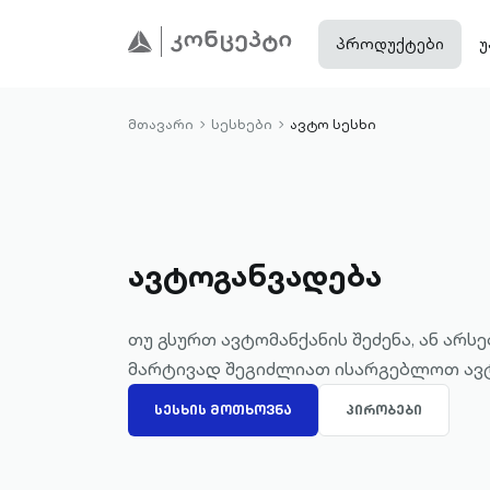
პროდუქტები
უ
მთავარი
სესხები
ავტო სესხი
chevron-
chevron-
right-
right-
outlined
outlined
ავტოგანვადება
თუ გსურთ ავტომანქანის შეძენა, ან არს
მარტივად შეგიძლიათ ისარგებლოთ ავ
ᲡᲔᲡᲮᲘᲡ ᲛᲝᲗᲮᲝᲕᲜᲐ
ᲞᲘᲠᲝᲑᲔᲑᲘ