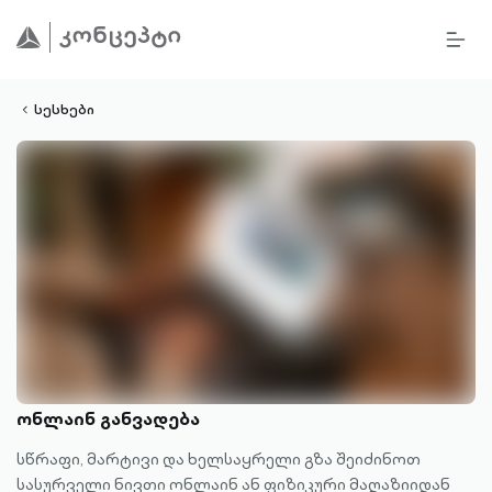
BURG
lined
MEN
ALT
ight-
OUTL
vron-
სესხები
ონლაინ განვადება
სწრაფი, მარტივი და ხელსაყრელი გზა შეიძინოთ
სასურველი ნივთი ონლაინ ან ფიზიკური მაღაზიიდან