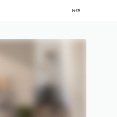
EN
globe-
outlined