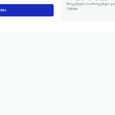
მოცემული საპროცენტო გან
TIBR1M
ᲕᲜᲐ