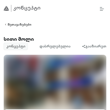
BURG
lined
MEN
ALT
ight-
OUTL
vron-
შეთავაზებები
სითი მოლი
კონცეპტი
დასრულებულია
გააზიარეთ
share-
filled