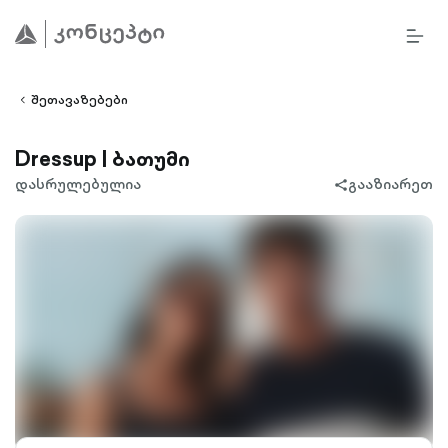
BURG
lined
MEN
ALT
ight-
OUTL
vron-
შეთავაზებები
Dressup | ბათუმი
დასრულებულია
გააზიარეთ
share-
filled